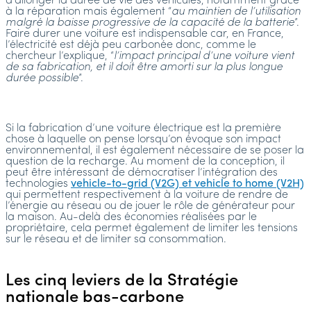
d’allonger la durée de vie des véhicules, notamment grâce
à la réparation mais également “
au maintien de l’utilisation
malgré la baisse progressive de la capacité de la batterie
”.
Faire durer une voiture est indispensable car, en France,
l’électricité est déjà peu carbonée donc, comme le
chercheur l’explique, “
l’impact principal d’une voiture vient
de sa fabrication, et il doit être amorti sur la plus longue
durée possible
”.
Si la fabrication d’une voiture électrique est la première
chose à laquelle on pense lorsqu’on évoque son impact
environnemental, il est également nécessaire de se poser la
question de la recharge. Au moment de la conception, il
peut être intéressant de démocratiser l’intégration des
technologies
vehicle-to-grid (V2G) et vehicle to home (V2H)
qui permettent respectivement à la voiture de rendre de
l’énergie au réseau ou de jouer le rôle de générateur pour
la maison. Au-delà des économies réalisées par le
propriétaire, cela permet également de limiter les tensions
sur le réseau et de limiter sa consommation.
Les cinq leviers de la Stratégie
nationale bas-carbone