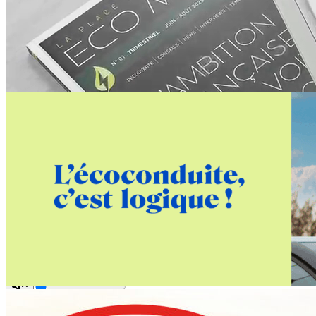
publicité
‹
›