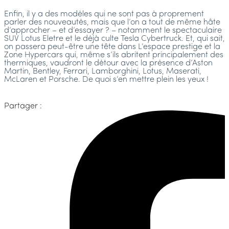
Enfin, il y a des modèles qui ne sont pas à proprement
parler des nouveautés, mais que l’on a tout de même hâte
d’approcher – et d’essayer ? – notamment le spectaculaire
SUV Lotus Eletre et le déjà culte Tesla Cybertruck. Et, qui sait,
on passera peut-être une tête dans L’espace prestige et la
Zone Hypercars qui, même s’ils abritent principalement des
thermiques, vaudront le détour avec la présence d’Aston
Martin, Bentley, Ferrari, Lamborghini, Lotus, Maserati,
McLaren et Porsche. De quoi s’en mettre plein les yeux !
Partager :