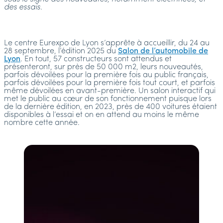
des essais.
Le centre Eurexpo de Lyon s’apprête à accueillir, du 24 au
28 septembre, l’édition 2025 du
Salon de l’automobile de
Lyon
. En tout, 57 constructeurs sont attendus et
présenteront, sur près de 50 000 m2, leurs nouveautés,
parfois dévoilées pour la première fois au public français,
parfois dévoilées pour la première fois tout court, et parfois
même dévoilées en avant-première. Un salon interactif qui
met le public au cœur de son fonctionnement puisque lors
de la dernière édition, en 2023, près de 400 voitures étaient
disponibles à l’essai et on en attend au moins le même
nombre cette année.