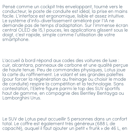
Pensé comme un cockpit très enveloppant, tourné vers le
conducteur, le poste de conduite est idéal, la prise en mains
facile. L’interface est ergonomique, lisible et assez intuitive.
Le système d’info-divertissement amélioré par l’IA ne
demande pas de temps d’adaptation. Sur l’immense écran
central OLED de 15,1 pouces, les applications glissent sous le
doigt, c’est rapide, simple comme l’utilisation de votre
smartphone.
L’accueil à bord répond aux codes des voitures de luxe :
cuir, alcantara, panneaux de carbone et une qualité perçue
de haute tenue. Peu de commandes physiques, Lotus joue
la carte du raffinement. Le volant et ses grandes palettes
(pour forcer la régénération au freinage ou choisir le mode
de conduite) respire la compétition et la technologie. Sans
contestation, l’Eletre figure parmi le top des SUV sportifs
haut de gamme, en compagnie des Bentley Bentayga ou
Lamborghini Urus.
Le SUV de Lotus peut accueillir 5 personnes dans un confort
total. Le coffre est également très généreux (688 L de
capacité), auquel il faut ajouter un petit « frunk » de 46 L, en