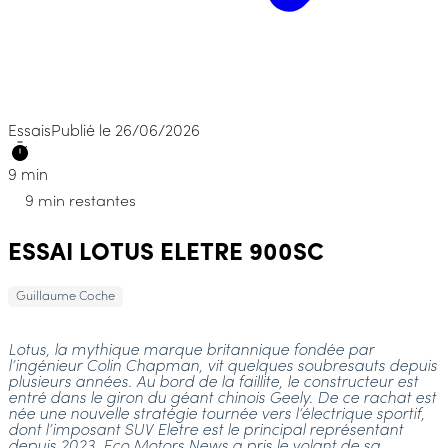
Essais
Publié le 26/06/2026
9 min
9 min restantes
ESSAI LOTUS ELETRE 900SC
Guillaume Coche
Lotus, la mythique marque britannique fondée par
l’ingénieur Colin Chapman, vit quelques soubresauts depuis
plusieurs années. Au bord de la faillite, le constructeur est
entré dans le giron du géant chinois Geely. De ce rachat est
née une nouvelle stratégie tournée vers l’électrique sportif,
dont l’imposant SUV Eletre est le principal représentant
depuis 2023. Eco Motors News a pris le volant de sa